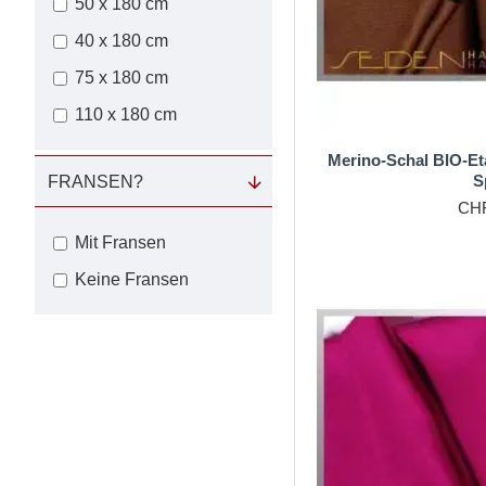
50 x 180 cm
40 x 180 cm
75 x 180 cm
110 x 180 cm
Merino-Schal BIO-Et
S
FRANSEN?
CHF
Mit Fransen
Keine Fransen