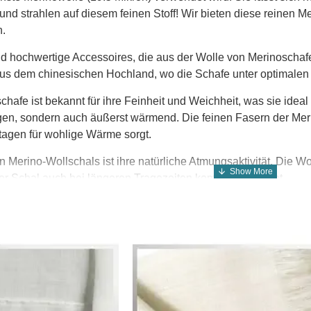
 und strahlen auf diesem feinen Stoff! Wir bieten diese reinen
n.
d hochwertige Accessoires, die aus der Wolle von Merinoschafe
us dem chinesischen Hochland, wo die Schafe unter optimalen
chafe ist bekannt für ihre Feinheit und Weichheit, was sie ideal
n, sondern auch äußerst wärmend. Die feinen Fasern der Merin
tagen für wohlige Wärme sorgt.
on Merino-Wollschals ist ihre natürliche Atmungsaktivität. Die Wo
r Schal auch bei längeren Tragezeiten komfortabel bleibt.
d äußerst vielseitig und passen zu verschiedenen Outfits und A
 für den Spaziergang im Park, ein Merino-Wollschal verleiht je
Merino-Wollschals investieren Sie nicht nur in ein hochwertige
Die Merinoschafe werden in China unter strengen Tierschutzst
s und die Qualität eines Merino-Wollschals und ergänzen Sie 