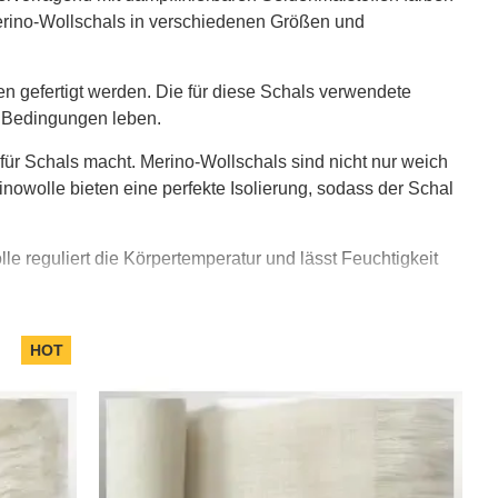
 Merino-Wollschals in verschiedenen Größen und
n gefertigt werden. Die für diese Schals verwendete
 Bedingungen leben.
 für Schals macht. Merino-Wollschals sind nicht nur weich
owolle bieten eine perfekte Isolierung, sodass der Schal
lle reguliert die Körpertemperatur und lässt Feuchtigkeit
nlässen. Ob als stilvolles Accessoire zum Mantel oder als
HOT
dem Look eine elegante Note.
s Produkt, sondern unterstützen auch nachhaltige
andards gehalten und die Wolle wird umweltschonend
Ihre Garderobe mit diesem zeitlosen Accessoire. Mit