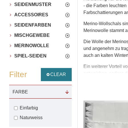
SEIDENMUSTER
- die Farben leuchten
Farbschattierungen a
ACCESSOIRES
Merino-Wollschals sin
SEIDENFARBEN
Merinowolle stammt a
MISCHGEWEBE
Die Wolle der Merinos
MERINOWOLLE
und angenehm zu trage
auch an kalten Winter
SPIEL-SEIDEN
Ein weiterer Vorteil v
Filter
entweichen, sodass de
CLEAR
Merino-Wollschals sin
gemütlicher Begleiter
FARBE
Durch den Kauf eines 
Einfarbig
Fertigungsmethoden. 
verarbeitet.
Naturweiss
Genießen Sie den Luxu