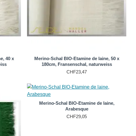
g für jeden Kleiderschrank.
e, 40 x
Merino-Schal BIO-Etamine de laine, 50 x
iss
180cm, Fransenschal, naturweiss
CHF23,47
Merino-Schal BIO-Etamine de laine,
Arabesque
CHF29,05