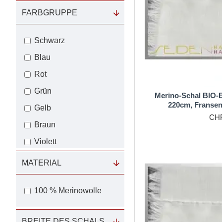
seiner Wärme, Weichhe
FARBGRUPPE
Schwarz
Blau
Rot
Grün
Merino-Schal BIO-E
220cm, Fransen
Gelb
CHF
Braun
Violett
MATERIAL
100 % Merinowolle
BREITE DES SCHALS