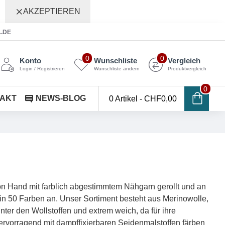
AKZEPTIEREN
L.DE
0
0
Konto
Wunschliste
Vergleich
Login / Registrieren
Wunschliste ändern
Produktvergleich
0
AKT
NEWS-BLOG
0 Artikel - CHF0,00
on Hand mit farblich abgestimmtem Nähgarn gerollt und an
in 50 Farben an. Unser Sortiment besteht aus Merinowolle,
nter den Wollstoffen und extrem weich, da für ihre
 hervorragend mit dampffixierbaren Seidenmalstoffen färben