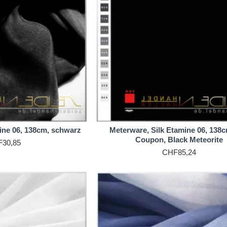
gsaktiv, besteht aus 100% reiner Seide und sorgt für ein optima
t, leicht zu verarbeiten und daher auch für Nähanfänger geeignet
 24 g/m wiegt und wenig Farbstoff aufnimmt. Für präzise Farbe
.
ine 06, 138cm, schwarz
Meterware, Silk Etamine 06, 138
Coupon, Black Meteorite
30,85
CHF85,24