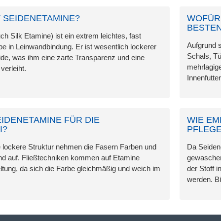
 SEIDENETAMINE?
WOFÜR 
BESTE
h Silk Etamine) ist ein extrem leichtes, fast
Aufgrund s
e in Leinwandbindung. Er ist wesentlich lockerer
Schals, Tü
de, was ihm eine zarte Transparenz und eine
mehrlagige
verleiht.
Innenfutte
EIDENETAMINE FÜR DIE
WIE EM
I?
PFLEG
ie lockere Struktur nehmen die Fasern Farben und
Da Seidene
nd auf. Fließtechniken kommen auf Etamine
gewaschen 
ltung, da sich die Farbe gleichmäßig und weich im
der Stoff 
werden. Bü