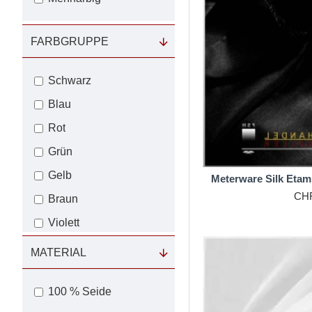
Silk Etamine ist atmun
FARBGRUPPE
Der Stoff ist preiswer
90 cm Stoffbreite nur
eigenes Färbesystem
Schwarz
Blau
Rot
Grün
Gelb
Meterware Silk Etam
CHF
Braun
Violett
MATERIAL
100 % Seide