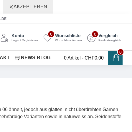
AKZEPTIEREN
L.DE
0
0
Konto
Wunschliste
Vergleich
Login / Registrieren
Wunschliste ändern
Produktvergleich
0
AKT
NEWS-BLOG
0 Artikel - CHF0,00
 06 ähnelt, jedoch aus glatten, nicht überdrehten Garnen
mehrfarbige Varianten sowie in naturweiss an. Seidenstoffe