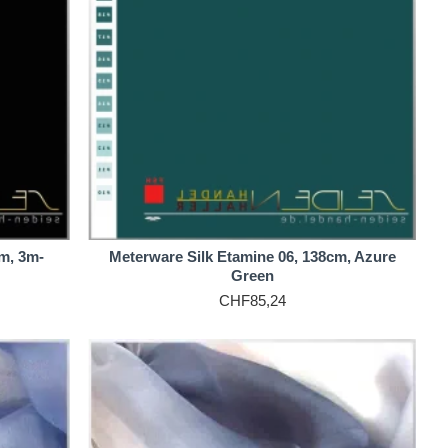
les Mikroklima sowie ein Gefühl von Luftigkeit und Komfort.
. Die Färbung ist unkompliziert, da Silk Etamine 06 bei
rgebnisse empfehlen wir unsere Seidenfarben und unser
cm, 3m-
Meterware Silk Etamine 06, 138cm, Azure
Green
CHF85,24