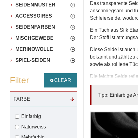
Das transparente Seid
SEIDENMUSTER
anschmiegsam und fühl
ACCESSOIRES
Schleierseide, wodurc
SEIDENFARBEN
Ein Tuch aus Silk Eta
Der Stoff ist atmungs
MISCHGEWEBE
MERINOWOLLE
Diese Seide ist auch 
bekannt und zählt zu 
SPIEL-SEIDEN
sowie als rollierte T
Die leichte Seide ref
Filter
CLEAR
Futterstoff ist Chiffo
besser.
Tipp: Einfarbige Ar
FARBE
Besonders schöne Far
relativ kleinen Einsp
Einfarbig
hauchzarte und denno
Naturweiss
Silk Etamine wird aus 
Mehrfarbig
Seide weist eine fein