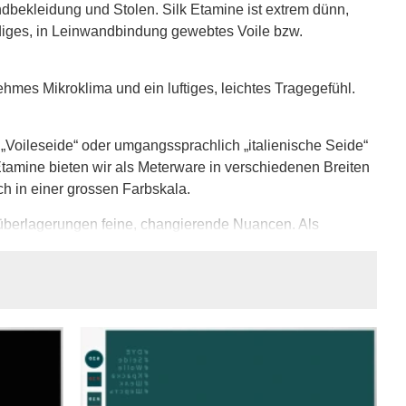
ndbekleidung und Stolen. Silk Etamine ist extrem dünn,
ädiges, in Leinwandbindung gewebtes Voile bzw.
mes Mikroklima und ein luftiges, leichtes Tragegefühl.
„Voileseide“ oder umgangssprachlich „italienische Seide“
Etamine bieten wir als Meterware in verschiedenen Breiten
ch in einer grossen Farbskala.
rbüberlagerungen feine, changierende Nuancen. Als
tionen oder Unterkleider eignet sich Organza deutlich
 Etamine übereinandergelegt werden. Chiffon hat einen
sbügeln ausgeglichen werden kann. Ideal zum Filzen, für
hänge.
e Oberfläche ist glatt und nicht matt. Leichte, nicht matte
leiht.