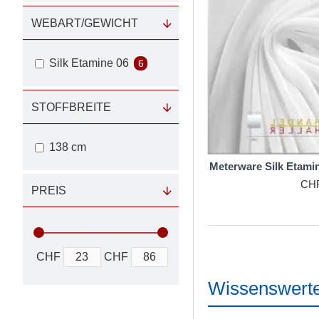
WEBART/GEWICHT
Silk Etamine 06
6
STOFFBREITE
138 cm
Meterware Silk Etamin
CHF
PREIS
CHF
CHF
Wissenswerte