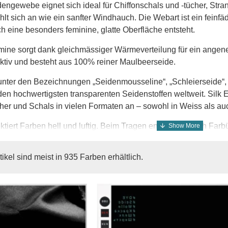
engewebe eignet sich ideal für Chiffonschals und -tücher, Stra
t sich an wie ein sanfter Windhauch. Die Webart ist ein feinf
h eine besonders feminine, glatte Oberfläche entsteht.
mine sorgt dank gleichmässiger Wärmeverteilung für ein angeneh
aktiv und besteht aus 100% reiner Maulbeerseide.
unter den Bezeichnungen „Seidenmousseline“, „Schleierseide“, 
den hochwertigsten transparenten Seidenstoffen weltweit. Silk 
ücher und Schals in vielen Formaten an – sowohl in Weiss als au
lektiert Farben hell und luftig. Beim Tragen entstehen durch Fa
n ungeeignet, da er keinen Stand besitzt. Für voluminöse Applika
tikel sind meist in 935 Farben erhältlich.
beffekte entstehen, wenn mehrere Lagen gefärbten Chiffon/Silk
rung, der im feuchten Zustand durch vorsichtiges Ziehen und Au
ch strapazierfähige Sommermode sowie für Gardinen und Vor
glatten, nicht überdrehten Garnen in Leinwandbindung gewebt. Di
e Moiré-Struktur auf, die beim Tragen einen Hauch von Luxus ver