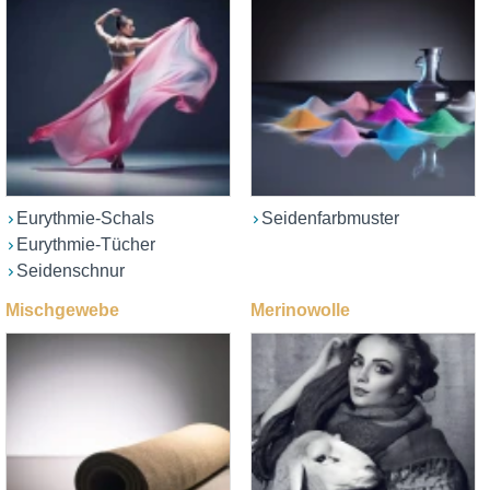
Eurythmie-Schals
Seidenfarbmuster
Eurythmie-Tücher
Seidenschnur
Mischgewebe
Merinowolle