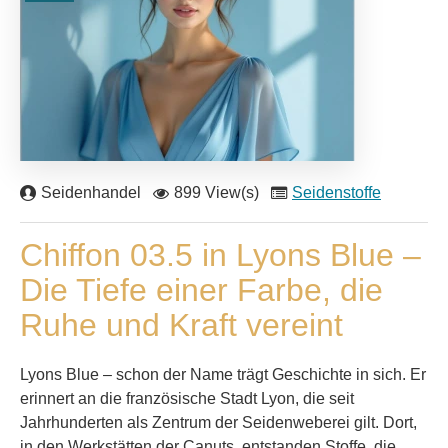
Seidenhandel
899 View(s)
Seidenstoffe
Chiffon 03.5 in Lyons Blue –
Die Tiefe einer Farbe, die
Ruhe und Kraft vereint
Lyons Blue – schon der Name trägt Geschichte in sich. Er
erinnert an die französische Stadt Lyon, die seit
Jahrhunderten als Zentrum der Seidenweberei gilt. Dort,
in den Werkstätten der Canuts, entstanden Stoffe, die