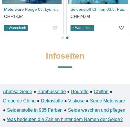
Seidenstoff Ponge 10, Fashioncolors 2025/26 in 10 Farben
Meterware Ponge 05, Lyons Blue, Fashioncolors 25/26
CHF24,17
CHF18,84
+ Warenkorb
+ Warenkorb
Infoseiten
Ahimsa-Seide
●
Bambusseide
●
Bourette
●
Chiffon
●
Crepe de Chine
●
Dekostoffe
●
Viskose
●
Seide Meterware
●
Seidenstoffe in 935 Farben
●
Seide waschen und pflegen
●
Was bedeuten die Zahlen hinter dem Namen der Seide?