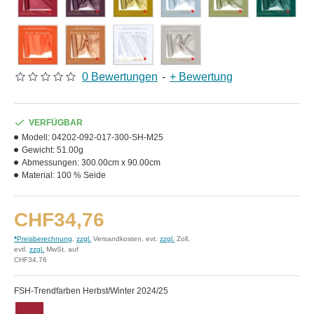
0 Bewertungen
-
+ Bewertung
VERFÜGBAR
Modell:
04202-092-017-300-SH-M25
Gewicht:
51.00g
Abmessungen:
300.00cm x 90.00cm
Material:
100 % Seide
CHF34,76
*
Preisberechnung
,
zzgl.
Versandkosten, evt.
zzgl.
Zoll,
evtl.
zzgl.
MwSt. auf
CHF34,76
FSH-Trendfarben Herbst/Winter 2024/25