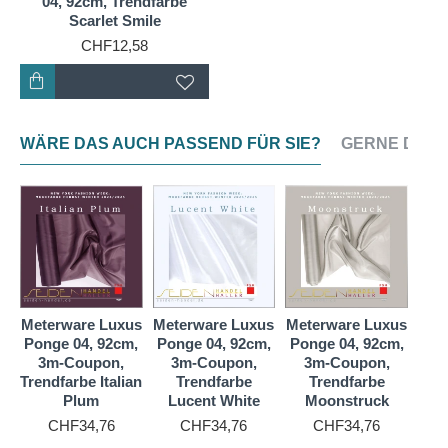
04, 92cm, Trendfarbe
Scarlet Smile
CHF12,58
WÄRE DAS AUCH PASSEND FÜR SIE?
GERNE DAZU
us
Meterware Luxus
Meterware Luxus
Meterware Luxus
Met
,
Ponge 04, 92cm,
Ponge 04, 92cm,
Ponge 04, 92cm,
Pon
3m-Coupon,
3m-Coupon,
3m-Coupon,
3
Trendfarbe Italian
Trendfarbe
Trendfarbe
Tr
Plum
Lucent White
Moonstruck
CHF34,76
CHF34,76
CHF34,76