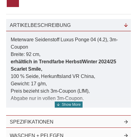
ARTIKELBESCHREIBUNG
Meterware Seidenstoff Luxus Ponge 04 (4.2), 3m-
Coupon
Breite: 92 cm,
erhältlich in Trendfarbe Herbst/Winter 2024/25
Scarlet Smile
,
100 % Seide, Herkunftsland VR China,
Gewicht: 17 g/m,
Preis bezieht sich 3m-Coupon (LfM),
Abgabe nur in vollen 3m-Coupon.
Bitte wählen Sie eine Farbe aus, um den Artikel in
den Warenkorb zu legen.
SPEZIFIKATIONEN
Sie erhalten bei einer Mengenangabe grösser als 1
den Seidenstoff am Stück.
WASCHEN + PFLEGEN