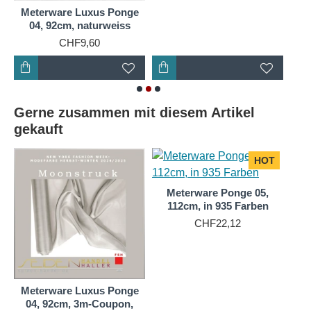
Meterware Luxus Ponge
Naturprodukt.
04, 92cm, naturweiss
CHF9,60
Da dieses Material zudem sehr preiswert ist, wird es
in Schulen, Freizeiteinrichtungen und bei der
Ergotherapie besonders gerne angeboten.
Luxus Ponge 4.2 wird bei uns als Meterware in 90 cm
Gerne zusammen mit diesem Artikel
Breite und in Form rollierter Tüchern/Schals in vielen
gekauft
Formaten sowohl in Weiß als auch in einer riesigen
Farbskala angeboten.
HOT
Meterware Ponge 05,
112cm, in 935 Farben
CHF22,12
e
Meterware Luxus Ponge
04, 92cm, 3m-Coupon,