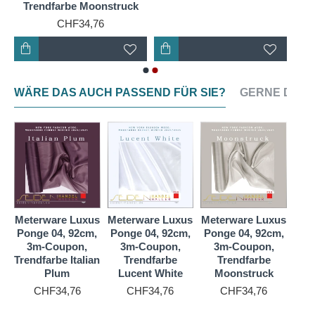
Trendfarbe Moonstruck
CHF34,76
WÄRE DAS AUCH PASSEND FÜR SIE?
GERNE DAZU
us
Meterware Luxus
Meterware Luxus
Meterware Luxus
Met
,
Ponge 04, 92cm,
Ponge 04, 92cm,
Ponge 04, 92cm,
Pon
3m-Coupon,
3m-Coupon,
3m-Coupon,
3
Trendfarbe Italian
Trendfarbe
Trendfarbe
Tr
Plum
Lucent White
Moonstruck
CHF34,76
CHF34,76
CHF34,76