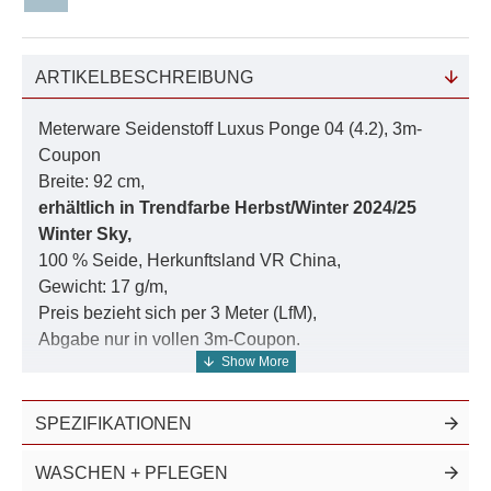
ARTIKELBESCHREIBUNG
Meterware Seidenstoff Luxus Ponge 04 (4.2), 3m-
Coupon
Breite: 92 cm,
erhältlich in Trendfarbe Herbst/Winter 2024/25
Winter Sky,
100 % Seide, Herkunftsland VR China,
Gewicht: 17 g/m,
Preis bezieht sich per 3 Meter (LfM),
Abgabe nur in vollen 3m-Coupon.
Bitte wählen Sie eine Farbe aus, um den Artikel in
den Warenkorb zu legen.
SPEZIFIKATIONEN
Sie erhalten bei einer Mengenangabe grösser als 1
den Seidenstoff am Stück.
WASCHEN + PFLEGEN
Unser gesamtes Angebot an Seidenstoffen Luxus