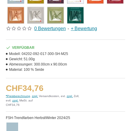
0 Bewertungen
-
+ Bewertung
VERFÜGBAR
Modell:
04202-092-017-300-SH-M25
Gewicht:
51.00g
Abmessungen:
300.00cm x 90.00cm
Material:
100 % Seide
CHF34,76
*
Preisberechnung
,
zzgl.
Versandkosten, evt.
zzgl.
Zoll,
evtl.
zzgl.
MwSt. auf
CHF34,76
FSH-Trendfarben Herbst/Winter 2024/25