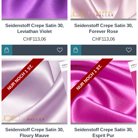
Seidenstoff Crepe Satin 30,
Seidenstoff Crepe Satin 30,
Leviathan Violet
Forever Rose
CHF113,06
CHF113,06
NUR NOCH 2 ST.
NUR NOCH 1 ST.
NUR NOCH 2 ST.
NUR NOCH 1 ST.
Seidenstoff Crepe Satin 30,
Seidenstoff Crepe Satin 30,
Floury Mauve
Esprit Pur