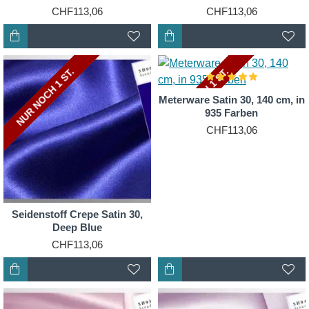
CHF113,06
CHF113,06
NUR NOCH 2 ST.
NUR NOCH 1 ST.
NUR NOCH 2 ST.
NUR NOCH 1 ST.
Meterware Satin 30, 140 cm, in
935 Farben
CHF113,06
Seidenstoff Crepe Satin 30,
Deep Blue
CHF113,06