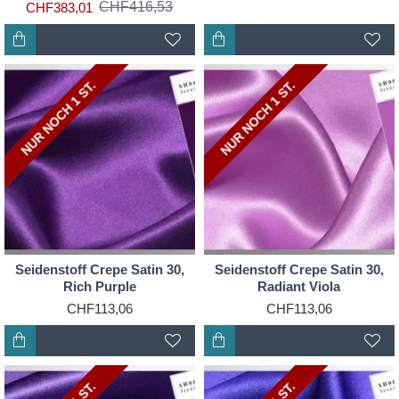
CHF416,53
CHF383,01
NUR NOCH 2 ST.
NUR NOCH 1 ST.
NUR NOCH 2 ST.
NUR NOCH 1 ST.
Seidenstoff Crepe Satin 30,
Seidenstoff Crepe Satin 30,
Rich Purple
Radiant Viola
CHF113,06
CHF113,06