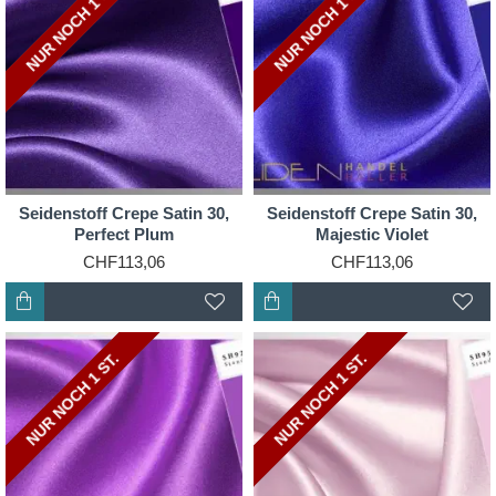
NUR NOCH 2 ST.
NUR NOCH 1 ST.
NUR NOCH 2 ST.
NUR NOCH 1 ST.
Seidenstoff Crepe Satin 30,
Seidenstoff Crepe Satin 30,
Perfect Plum
Majestic Violet
CHF113,06
CHF113,06
NUR NOCH 2 ST.
NUR NOCH 1 ST.
NUR NOCH 2 ST.
NUR NOCH 1 ST.