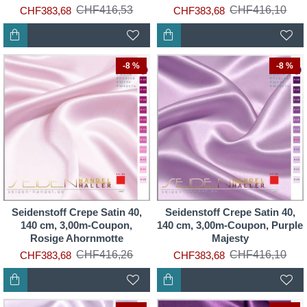
CHF416,53
CHF416,10
CHF383,68
CHF383,68
-8 %
-8 %
Seidenstoff Crepe Satin 40,
Seidenstoff Crepe Satin 40,
140 cm, 3,00m-Coupon,
140 cm, 3,00m-Coupon, Purple
Rosige Ahornmotte
Majesty
CHF416,26
CHF416,10
CHF383,68
CHF383,68