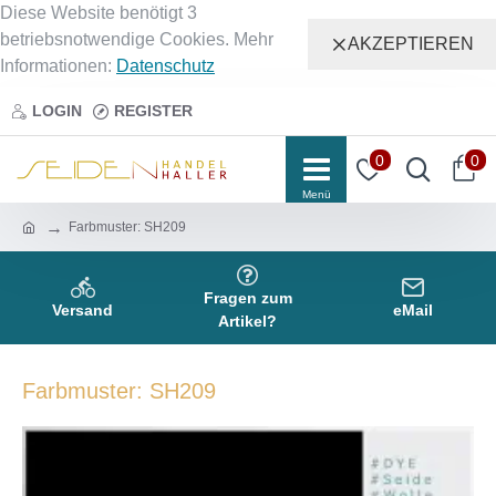
Diese Website benötigt 3
betriebsnotwendige Cookies. Mehr
AKZEPTIEREN
Informationen:
Datenschutz
LOGIN
REGISTER
0
0
Farbmuster: SH209
Fragen zum
Versand
eMail
Artikel?
Farbmuster: SH209