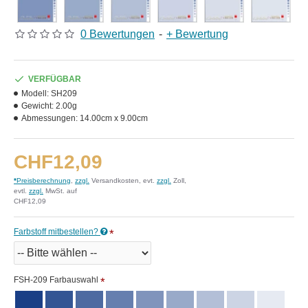
0 Bewertungen
-
+ Bewertung
VERFÜGBAR
Modell:
SH209
Gewicht:
2.00g
Abmessungen:
14.00cm x 9.00cm
CHF12,09
*
Preisberechnung
,
zzgl.
Versandkosten, evt.
zzgl.
Zoll,
evtl.
zzgl.
MwSt. auf
CHF12,09
Farbstoff mitbestellen?
FSH-209 Farbauswahl