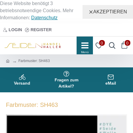
Diese Website benötigt 3
betriebsnotwendige Cookies. Mehr
AKZEPTIEREN
Informationen:
Datenschutz
LOGIN
REGISTER
0
0
Farbmuster: SH463
Fragen zum
Versand
eMail
Artikel?
Farbmuster: SH463