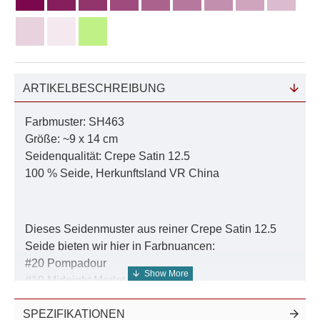
ARTIKELBESCHREIBUNG
Farbmuster: SH463
Größe: ~9 x 14 cm
Seidenqualität: Crepe Satin 12.5
100 % Seide, Herkunftsland VR China
Dieses Seidenmuster aus reiner Crepe Satin 12.5
Seide bieten wir hier in Farbnuancen:
#20 Pompadour
#19 Midnight Merlot
#18 Guarana Rose
SPEZIFIKATIONEN
#17 Exotic Cherry