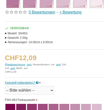
0 Bewertungen
-
+ Bewertung
VERFÜGBAR
Modell:
SH463
Gewicht:
2.00g
Abmessungen:
14.00cm x 9.00cm
CHF12,09
*
Preisberechnung
,
zzgl.
Versandkosten, evt.
zzgl.
Zoll,
evtl.
zzgl.
MwSt. auf
CHF12,09
Farbstoff mitbestellen?
FSH-463 Farbauswahl