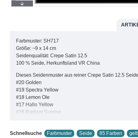
ARTIK
Farbmuster: SH717
Größe: ~9 x 14 cm
Seidenqualität: Crepe Satin 12.5
100 % Seide, Herkunftsland VR China
Dieses Seidenmuster aus reiner Crepe Satin 12.5 Seide 
#20 Golden
#19 Spectra Yellow
#18 Lemon Ole
#17 Hallo Yellow
#16 Radiant Sunrise
#15 Lemon Peel
#14 Cuddle
Schnellsuche
Farbmuster
Seide
85 Farben
gel
#13 Rise and Shine