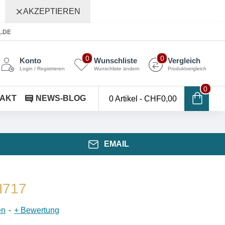
AKZEPTIEREN
L.DE
0
0
Konto
Wunschliste
Vergleich
Login / Registrieren
Wunschliste ändern
Produktvergleich
0
AKT
NEWS-BLOG
0 Artikel - CHF0,00
EMAIL
H717
en
-
+ Bewertung