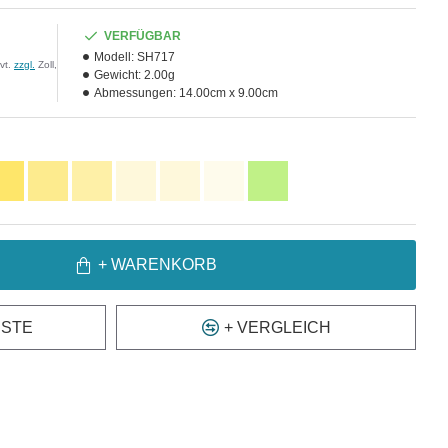
VERFÜGBAR
Modell:
SH717
vt.
zzgl.
Zoll,
Gewicht:
2.00g
Abmessungen:
14.00cm x 9.00cm
+ WARENKORB
ISTE
+ VERGLEICH