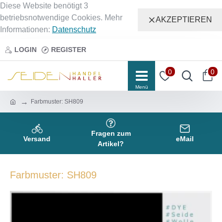
Diese Website benötigt 3
betriebsnotwendige Cookies. Mehr
AKZEPTIEREN
Informationen:
Datenschutz
LOGIN
REGISTER
0
0
Farbmuster: SH809
Fragen zum
Versand
eMail
Artikel?
Farbmuster: SH809