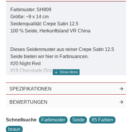
Farbmuster: SH809
Größe: ~9 x 14 cm
Seidenqualität: Crepe Satin 12.5
100 % Seide, Herkunftsland VR China
Dieses Seidenmuster aus reiner Crepe Satin 12.5
Seide bieten wir hier in Farbnuancen.
#20 Night Red
#19 Chocolade Drizzle
#18 Bitter Schokolade
#17 Kastanie Brown
SPEZIFIKATIONEN
#16 Autumn Hills
#15 Creamed Muscat
BEWERTUNGEN
#14 Hickory Stick
#13 Dusky Rose
Schnellsuche
Farbmuster
Seide
85 Farben
#12 Sepia Rose
#11 Peony Blush
braun