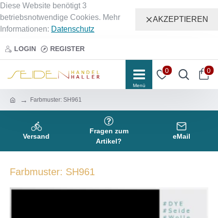
Diese Website benötigt 3
betriebsnotwendige Cookies. Mehr
AKZEPTIEREN
Informationen:
Datenschutz
LOGIN
REGISTER
0
0
Farbmuster: SH961
Fragen zum
Versand
eMail
Artikel?
Farbmuster: SH961