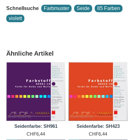
#13 Nimbus Cloud
Schnellsuche
Farbmuster
Seide
85 Farben
#12 Micaela Lilac
violett
#11 Lila Touch
#10 Baby Blush
Crepe Satin 12.5 ist ein besonders vielseitiges
Ähnliche Artikel
Material mit zwei Ansichten: vorne die bekannte,
schön glänzende Satin-Optik mit spiegelglatter
Oberfläche. Die Rückseite schimmert dagegen matt,
ähnlich wie Crêpe de Chine.
So erhalten Sie 2 Farbmuster in Einem!
Sie möchten Seide in exakt dieser Farbe färben?
Auch, wenn Sie zuvor noch Seide gefärbt haben ist
es ganz einfach, wenn Sie sich an unsere
Seidenfarbe: SH961
Seidenfarbe: SH423
Färbeanleitung halten.
CHF6,44
CHF6,44
Einer der Vorteile unserer Seidenfarben ist es, das