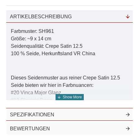
ARTIKELBESCHREIBUNG
Farbmuster: SH961
Größe: ~9 x 14 cm
Seidenqualität: Crepe Satin 12.5
100 % Seide, Herkunftsland VR China
Dieses Seidenmuster aus reiner Crepe Satin 12.5
Seide bieten wir hier in Farbnuancen:
#20 Vinca Major Glanz
#19 Gloxinia Deep
#18 Fuchsite Black
SPEZIFIKATIONEN
#17 Fuchsite Pfau
#16 Fuchsite Velvet
BEWERTUNGEN
#15 Japanese Lilac
#14 Purple Majesty