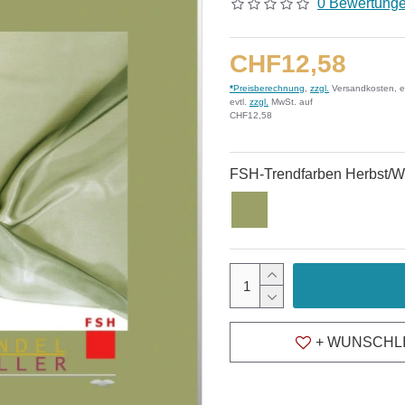
0 Bewertung
CHF12,58
*
Preisberechnung
,
zzgl.
Versandkosten, e
evtl.
zzgl.
MwSt. auf
CHF12,58
FSH-Trendfarben Herbst/Wi
+ WUNSCHL