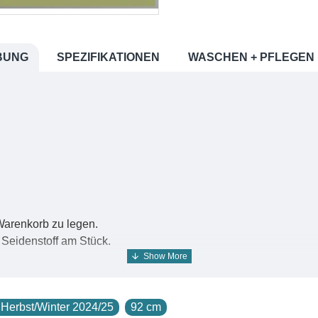
BUNG
SPEZIFIKATIONEN
WASCHEN + PFLEGEN
 Warenkorb zu legen.
 Seidenstoff am Stück.
 Herbst/Winter 2024/25
92 cm
gegen hervorragend für Dekorationen aller Art. Das Gewebe ka