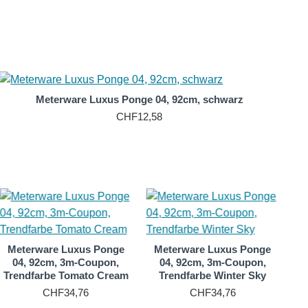
r Einsteiger eignet sich Chiffon am besten).
lima und ein luftig leichtes, angenehmes Tragegefühl.
ders gerne angeboten.
owohl in Weiß als auch in einer riesigen Farbskala
Meterware Luxus Ponge 04, 92cm, schwarz
CHF12,58
Meterware Luxus Ponge
Meterware Luxus Ponge
04, 92cm, 3m-Coupon,
04, 92cm, 3m-Coupon,
Trendfarbe Tomato Cream
Trendfarbe Winter Sky
CHF34,76
CHF34,76