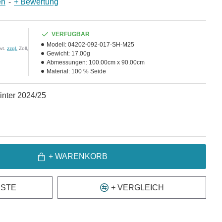
en
-
+ Bewertung
VERFÜGBAR
Modell:
04202-092-017-SH-M25
vt.
zzgl.
Zoll,
Gewicht:
17.00g
Abmessungen:
100.00cm x 90.00cm
Material:
100 % Seide
nter 2024/25
+ WARENKORB
ISTE
+ VERGLEICH