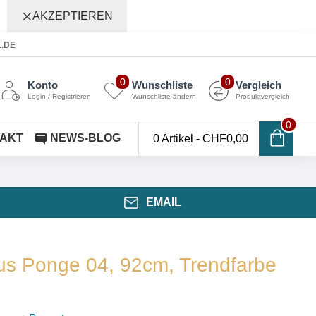
AKZEPTIEREN
L.DE
0
0
Konto
Wunschliste
Vergleich
Login / Registrieren
Wunschliste ändern
Produktvergleich
0
AKT
NEWS-BLOG
0 Artikel - CHF0,00
EMAIL
us Ponge 04, 92cm, Trendfarbe