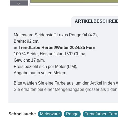
ARTIKELBESCHREI
Meterware Seidenstoff Luxus Ponge 04 (4.2),
Breite: 92 cm,
in Trendfarbe Herbst/Winter 2024/25 Fern
100 % Seide, Herkunftsland VR China,
Gewicht: 17 g/m,
Preis bezieht sich per Meter (LfM),
Abgabe nur in vollen Metern
Bitte wählen Sie eine Farbe aus, um den Artikel in den
Sie erhalten bei einer Mengenangabe grösser als 1 den
Schnellsuche
Meterware
Ponge
Trendfarben Fern
Pongé 4.2 (4.2 m/m, Reinseidengewebe) eignet sich da