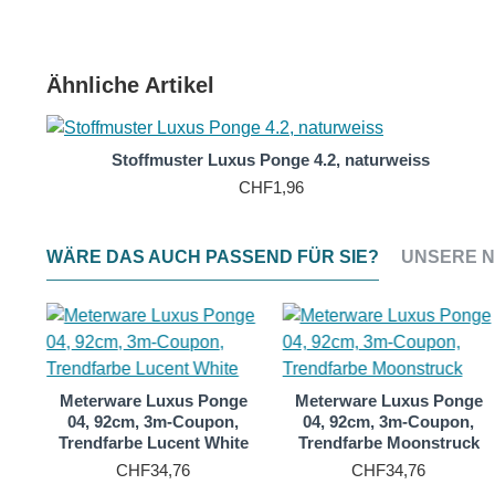
sollten Sie dafür schon etwas Erfahrung im Filzen mitbri
Seidengewebe aus Ponge Maulbeerseide, sorgt durch gle
Es ist ein atmungsaktives, 100 % reines Naturprodukt.
Ähnliche Artikel
Da dieses Material zudem sehr preiswert ist, wird es i
T
Luxus Ponge 4.2 wird bei uns als Meterware in 90 cm Bre
Stoffmuster Luxus Ponge 4.2, naturweiss
angeboten.
CHF1,96
WÄRE DAS AUCH PASSEND FÜR SIE?
UNSERE N
ge
Meterware Luxus Ponge
Meterware Luxus Ponge
,
04, 92cm, 3m-Coupon,
04, 92cm, 3m-Coupon,
m
Trendfarbe Lucent White
Trendfarbe Moonstruck
CHF34,76
CHF34,76