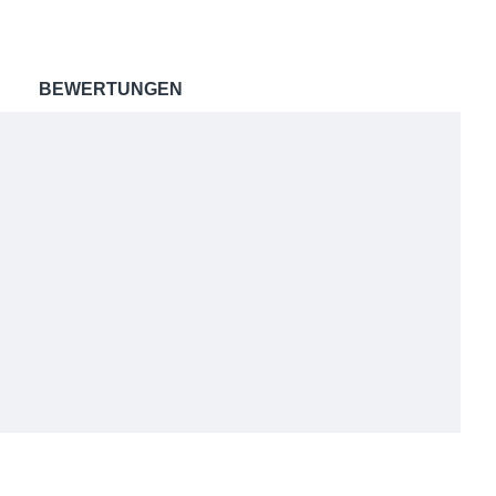
BEWERTUNGEN
nn auch zum Nuno-Filzen genutzt werden, allerdings