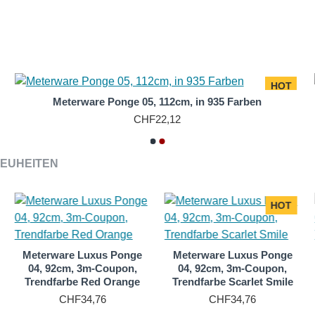
ngen, da der Filzprozess etwas länger dauert als bei Chiffon (fü
ichmäßige Wärmeverteilung auf dem Körper für ein optimales K
n Schulen, Freizeiteinrichtungen und bei der Ergotherapie beson
HOT
ite und in Form rollierter Tüchern/Schals in vielen Formaten s
Meterware Ponge 05, 112cm, in 935 Farben
CHF22,12
EUHEITEN
HOT
Meterware Luxus Ponge
Meterware Luxus Ponge
04, 92cm, 3m-Coupon,
04, 92cm, 3m-Coupon,
Trendfarbe Red Orange
Trendfarbe Scarlet Smile
CHF34,76
CHF34,76