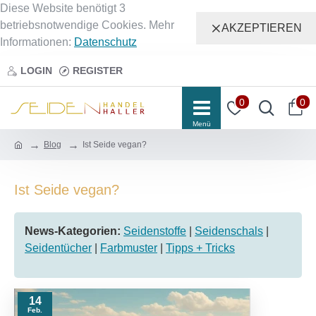
Diese Website benötigt 3
betriebsnotwendige Cookies. Mehr
AKZEPTIEREN
Informationen:
Datenschutz
LOGIN
REGISTER
0
0
Blog
Ist Seide vegan?
Ist Seide vegan?
News-Kategorien:
Seidenstoffe
|
Seidenschals
|
Seidentücher
|
Farbmuster
|
Tipps + Tricks
14
Feb.