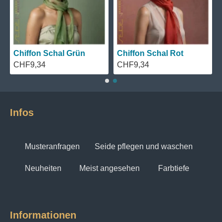
Chiffon Schal Blau
Chiffon Schal Schwarz
Ch
CHF9,34
CHF9,34
CH
Infos
Musteranfragen
Seide pflegen und waschen
Neuheiten
Meist angesehen
Farbtiefe
Informationen