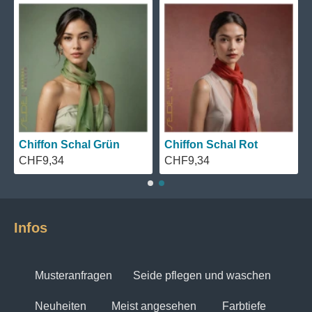
ffon Schal Schwarz
Chiffon Schal Grün
Chiffon
F9,34
CHF9,34
CHF9,3
Infos
Musteranfragen
Seide pflegen und waschen
Neuheiten
Meist angesehen
Farbtiefe